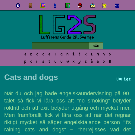
a
b
c
d
e
f
g
h
i
j
k
l
m
n
o
p
q
r
s
t
u
v
w
x
y
z
å
ä
ö
#
Cats and dogs
Övrigt
När du och jag hade engelskaundervisning på 90-
talet så fick vi lära oss att "no smoking" betyder
rökfritt och att exit betyder utgång och mycket mer.
Men framförallt fick vi lära oss att när det regnar
riktigt mycket så säger engelsktalande person "it's
raining cats and dogs" ~ "herrejisses vad det