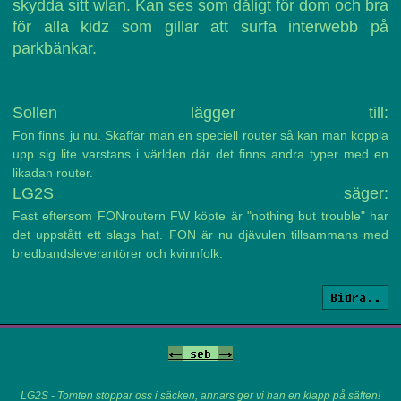
skydda sitt wlan. Kan ses som dåligt för dom och bra
för alla kidz som gillar att surfa interwebb på
parkbänkar.
Sollen lägger till:
Fon finns ju nu. Skaffar man en speciell router så kan man koppla
upp sig lite varstans i världen där det finns andra typer med en
likadan router.
LG2S säger:
Fast eftersom FONroutern FW köpte är "nothing but trouble" har
det uppstått ett slags hat. FON är nu djävulen tillsammans med
bredbandsleverantörer och kvinnfolk.
Bidra..
<-
seb
->
LG2S - Tomten stoppar oss i säcken, annars ger vi han en klapp på säften!