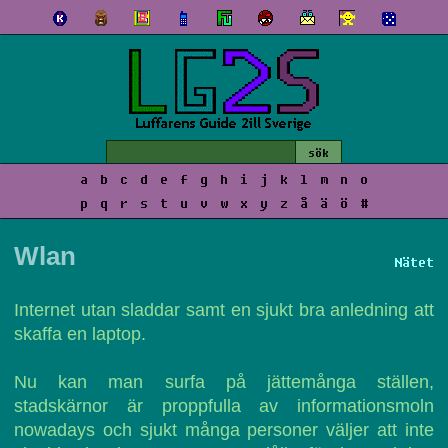
a
b
c
d
e
f
g
h
i
j
k
l
m
n
o
p
q
r
s
t
u
v
w
x
y
z
å
ä
ö
#
Wlan
Nätet
Internet utan sladdar samt en sjukt bra anledning att
skaffa en laptop.
Nu kan man surfa på jättemånga ställen,
stadskärnor är proppfulla av informationsmoln
nowadays och sjukt många personer väljer att inte