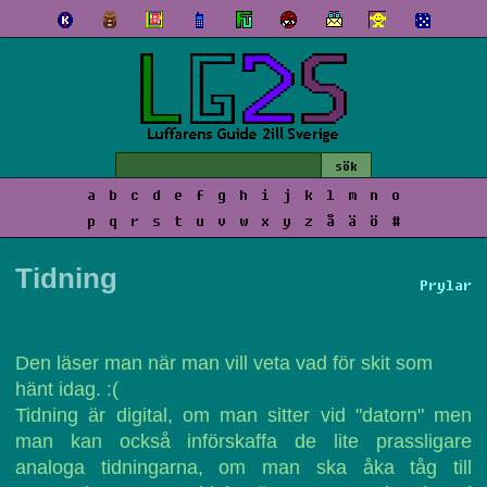
a
b
c
d
e
f
g
h
i
j
k
l
m
n
o
p
q
r
s
t
u
v
w
x
y
z
å
ä
ö
#
Tidning
Prylar
Den läser man när man vill veta vad för skit som
hänt idag. :(
Tidning är digital, om man sitter vid "datorn" men
man kan också införskaffa de lite prassligare
analoga tidningarna, om man ska åka tåg till