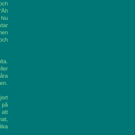
och
 "Åh
. Nu
tar
 men
 och
lla.
ller
våra
den.
jort
a på
 att
nat,
ika