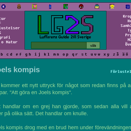
Kro
tur
H
f
Samh
lustelser
T
S
Pr
grafi
N
 o Natur
Öv
b
c
d
e
f
g
h
i
j
k
l
m
n
o
p
q
r
s
t
u
v
w
x
y
z
å
ä
ö
oels kompis
Förluste
kommer ett nytt uttryck för något som redan finns på a
par. "Att göra en Joels kompis".
 handlar om en grej han gjorde, som sedan alla vill
er på olika sätt. Det handlar om knulle.
ls kompis drog med en brud hem under förevändningen