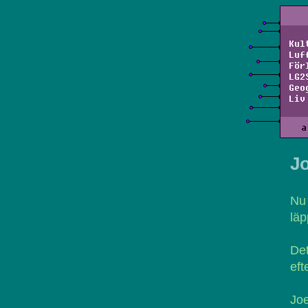
Kul
Luf
För
LG2
Geo
Liv
a
J
Nu 
läp
Det
eft
Joe