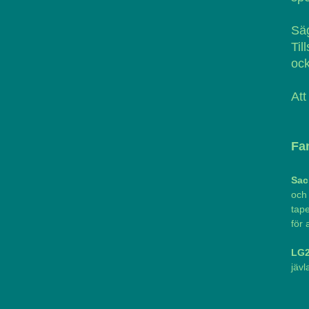
Säg
Til
ock
Att
Fa
Sac
och
tape
för 
LG2
jävl