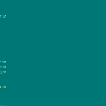
r är
 hem
mina
ligen
 ett