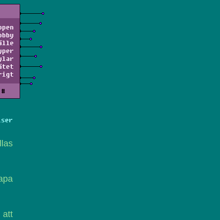
ppen
obby
älle
yper
ylar
ätet
rigt
#
lser
llas
 apa
 att