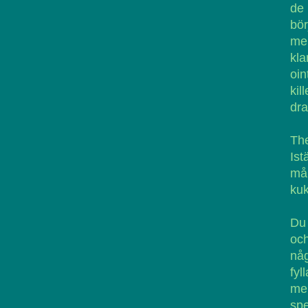
de
bör
men
kl
oin
kil
dra
The
Ist
mål
kuk
Du 
och
någ
fyl
me
spe