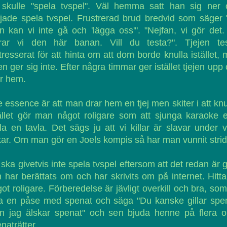
 skulle "spela tvspel". Väl hemma satt han sig ner 
jade spela tvspel. Frustrerad brud bredvid som säger
 kan vi inte gå och 'lägga oss'". "Nejfan, vi gör det
arar vi den här banan. Vill du testa?". Tjejen tes
tresserat för att hinta om att dom borde knulla istället,
len ger sig inte. Efter några timmar ger istället tjejen upp
r hem.
 essence är att man drar hem en tjej men skiter i att knu
ället gör man något roligare som att sjunga karaoke e
a en tavla. Det sägs ju att vi killar är slavar under 
ar. Om man gör en Joels kompis så har man vunnit stri
ska givetvis inte spela tvspel eftersom att det redan är g
 har berättats om och har skrivits om på internet. Hitt
ot roligare. Förberedelse är jävligt overkill och bra, som
la en påse med spenat och säga "Du kanske gillar spe
n jag älskar spenat" och sen bjuda henne på flera ol
naträtter.