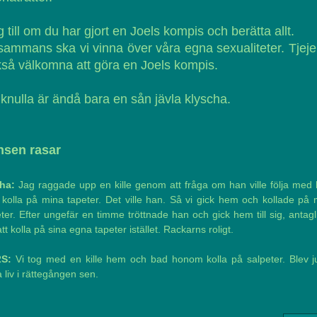
 till om du har gjort en Joels kompis och berätta allt.
lsammans ska vi vinna över våra egna sexualiteter. Tjeje
så välkomna att göra en Joels kompis.
 knulla är ändå bara en sån jävla klyscha.
nsen rasar
ha:
Jag raggade upp en kille genom att fråga om han ville följa med
 kolla på mina tapeter. Det ville han. Så vi gick hem och kollade på 
ter. Efter ungefär en timme tröttnade han och gick hem till sig, antag
att kolla på sina egna tapeter istället. Rackarns roligt.
S:
Vi tog med en kille hem och bad honom kolla på salpeter. Blev ju
a liv i rättegången sen.