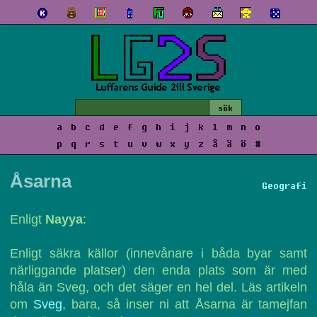
a
b
c
d
e
f
g
h
i
j
k
l
m
n
o
p
q
r
s
t
u
v
w
x
y
z
å
ä
ö
#
Åsarna
Geografi
Enligt
Nayya
:
Enligt säkra källor (innevånare i båda byar samt
närliggande platser) den enda plats som är med
håla än Sveg, och det säger en hel del. Läs artikeln
om
Sveg
, bara, så inser ni att Åsarna är tamejfan