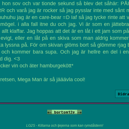
 hon sov och var tionde sekund så blev det såhär: P
R och varå jag är rocker så jag pysslar inte med sånt
uhuhu jag är en care-bear =D Iaf så jag tycke rinte att v
 mögel. i alla fall itne du och jag. Vi är som en jättebra
 allt klaffar. Jag hoppas att det är en låt i ett jam som p
 evigt, eller en låt på en skiva som man aldrig kommer
ta lyssna på. För om skivan glöms bort så glömme rjag 
t och kommer bara supa. Och jag är hellre en del i en
 dig. <3
icker vin och äter hamburgekött*
retsen, Mega Man är så jääävla cool!
Bidr
<-
bortom12e
->
LG2S - Killarna och tjejerna som kan rymdåldern!