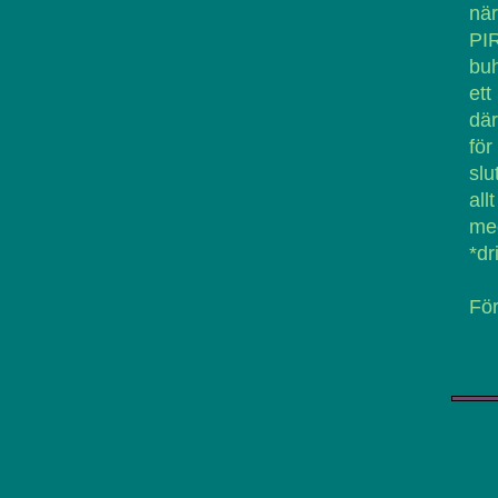
när
PIR
buh
ett
där
för
slu
all
med
*dr
För