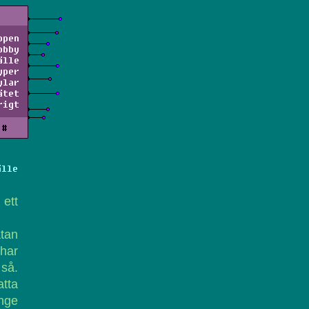
ppen
obby
älle
yper
ylar
ätet
rigt
#
älle
ett
atan
 har
 så.
atta
änge