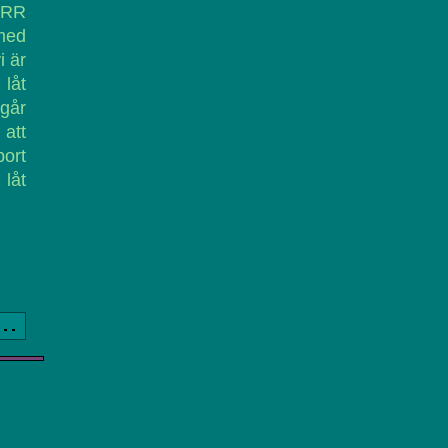
ÅIRR
 med
i är
 låt
ågår
 att
bort
 låt
a..