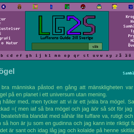
Kro
tur
H
f
Samh
lustelser
T
S
Pr
grafi
N
 o Natur
Öv
b
c
d
e
f
g
h
i
j
k
l
m
n
o
p
q
r
s
t
u
v
w
x
y
z
å
ä
ö
ögel
Samh
 bra människa påstod en gång att mänskligheten var 
el på en planet i ett universum utan mening.
 håller med, men tycker att vi är ett jväla bra mögel. S
kad =( men iaf så bra mögel och jag äör så söt för jag
 beatelsfrilla blandat med såhär lite tuffare va, rutigt och
 så hon är ju som en gudinna och jag kann inte riktigt f
 det är sant och idag låg jag och kolalde på henne skitl