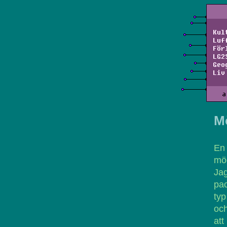
Kul
Luf
För
LG2
Geo
Liv
a
M
En
mög
Jag
pac
typ
och
att