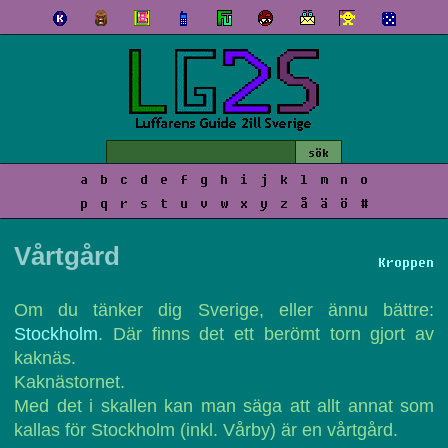
a
b
c
d
e
f
g
h
i
j
k
l
m
n
o
p
q
r
s
t
u
v
w
x
y
z
å
ä
ö
#
Vårtgård
Kroppen
Om du tänker dig Sverige, eller ännu bättre:
Stockholm
. Där finns det ett berömt torn gjort av
kaknäs.
Kaknästornet.
Med det i skallen kan man säga att allt annat som
kallas för Stockholm (inkl. Vårby) är en vårtgård.