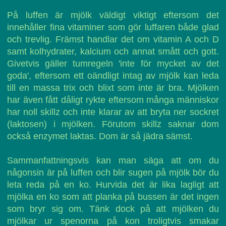
På luffen är mjölk väldigt viktigt eftersom det
innehåller fina vitaminer som gör luffaren både glad
och trevlig. Främst handlar det om vitamin A och D
samt kolhydrater, kalcium och annat smått och gott.
Givetvis gäller tumregeln 'inte för mycket av det
goda', eftersom ett oändligt intag av mjölk kan leda
till en massa trix och blixt som inte är bra. Mjölken
har även fått dåligt rykte eftersom många människor
har noll skillz och inte klarar av att bryta ner sockret
(laktosen) i mjölken. Förutom skillz saknar dom
också enzymet laktas. Dom är så jädra sämst.
Sammanfattningsvis kan man säga att om du
någonsin är på luffen och blir sugen på mjölk bör du
leta reda på en ko. Hurvida det är lika lagligt att
mjölka en ko som att planka på bussen är det ingen
som bryr sig om. Tänk dock på att mjölken du
mjölkar ur spenorna på kon troligtvis smakar