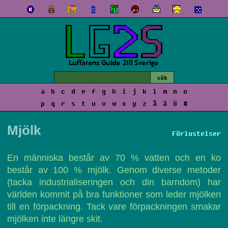
a
b
c
d
e
f
g
h
i
j
k
l
m
n
o
p
q
r
s
t
u
v
w
x
y
z
å
ä
ö
#
Mjölk
Förlustelser
En människa består av 70 % vatten och en ko
består av 100 % mjölk. Genom diverse metoder
(tacka industrialiseringen och din barndom) har
världen kommit på bra funktioner som leder mjölken
till en förpackning. Tack vare förpackningen smakar
mjölken inte längre skit.