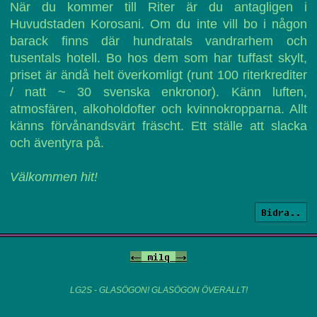
När du kommer till Riter är du antagligen i
Huvudstaden Korosani. Om du inte vill bo i någon
barack finns där hundratals vandrarhem och
tusentals hotell. Bo hos dem som har tuffast skylt,
priset är ändå helt överkomligt (runt 100 riterkrediter
/ natt ~ 30 svenska enkronor). Känn luften,
atmosfären, alkoholdofter och kvinnokropparna. Allt
känns förvånandsvärt fräscht. Ett ställe att slacka
och äventyra på.
Välkommen hit!
Bidra..
<-
milq
->
LG2S - GLASÖGON! GLASÖGON ÖVERALLT!