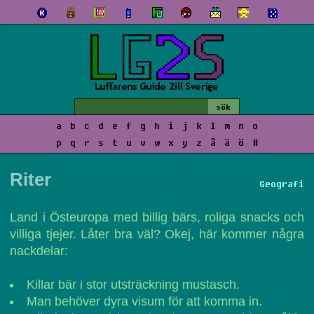
a
b
c
d
e
f
g
h
i
j
k
l
m
n
o
p
q
r
s
t
u
v
w
x
y
z
å
ä
ö
#
Riter
Geografi
Land i Östeuropa med billig bärs, roliga snacks och
villiga tjejer. Låter bra väl? Okej, här kommer några
nackdelar:
Killar bär i stor utsträckning mustasch.
Man behöver dyra visum för att komma in.