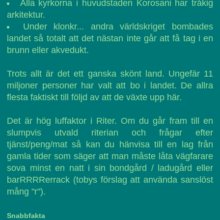
Alla kyrkorna i huvudstaden Korosani har tråkig
arkitektur.
Under klonkr... andra världskriget bombades
landet så totalt att det nästan inte går att få tag i en
brunn eller akvedukt.
Trots allt är det ett ganska skönt land. Ungefär 11
miljoner personer har valt att bo i landet. De allra
flesta faktiskt till följd av att de växte upp här.
Det är hög luffaktor i Riter. Om du går fram till en
slumpvis utvald riterian och frågar efter
tjänst/peng/mat så kan du hänvisa till en lag från
gamla tider som säger att man måste låta vägfarare
sova minst en natt i sin bondgård / ladugård eller
barRRRRerrack (tobys förslag att använda sanslöst
mång "r").
Snabbfakta