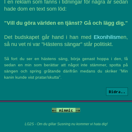
I en reklam som fanns i tidningar för några år sedan
hade dom en text som löd:
"Vill du göra världen en tjänst? Gå och lägg dig."
Det budskapet går hand i han med
Ekonihilism
en,
så nu vet ni var "Hästens sängar" står politiskt.
Så fort du ser en hästens säng, börja genast hoppa i den, få
sedan en min som berättar att något inte stämmer, spotta på
sängen och spring gråtande därifrån medans du skriker "Min
kanin kunde vist pratar/skutta".
Bidra..
<-
mimmic
->
LG2S - Om du gillar Susning.nu kommer vi hata dig!