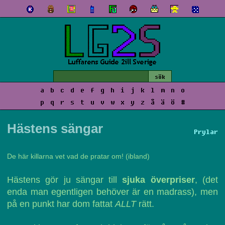
a
b
c
d
e
f
g
h
i
j
k
l
m
n
o
p
q
r
s
t
u
v
w
x
y
z
å
ä
ö
#
Hästens sängar
Prylar
De här killarna vet vad de pratar om!
(ibland)
Hästens gör ju sängar till
sjuka överpriser
, (det
enda man egentligen behöver är en madrass), men
på en punkt har dom fattat
ALLT
rätt.