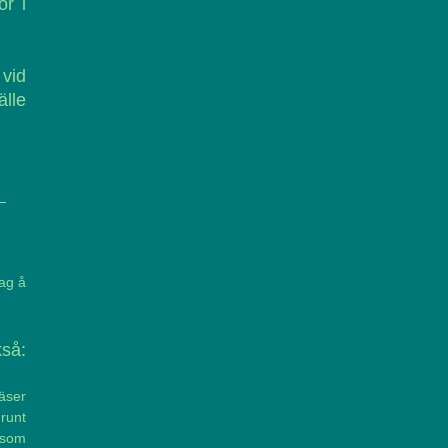
or i
 vid
älle
dag å
så:
äser
 runt
 som