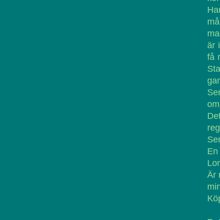
Har
mår
man
är 
få 
Sta
gan
Sen
om 
De
reg
Sen
En 
Lon
Är 
min
Kö