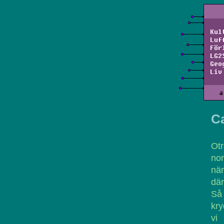
Kul
Luf
För
LG2
Geo
Liv
a
C
Otr
nor
när
där
Så 
kry
vi