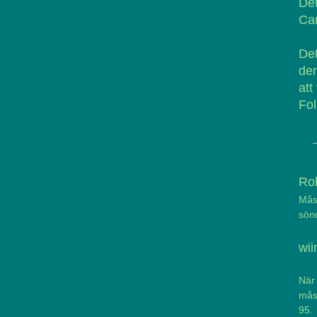
Det
Cam
Det
den
att
Fol
Rob
Måst
sön
wi
När
måst
95.