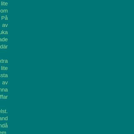
lite
 om
 På
r av
ruka
hade
där
xtra
lite
ssta
 av
anna
ffar
lst.
land
endå
lem.