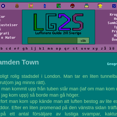
Kro
tur
H
f
Samh
lustelser
T
S
Pr
grafi
N
 o Natur
Öv
b
c
d
e
f
g
h
i
j
k
l
m
n
o
p
q
r
s
t
u
v
w
x
y
z
å
ä
ö
amden Town
Geog
oligt rolig stadsdel i London. Man tar en liten tunnel
rut(om jag minns rätt).
 man kommit upp från tuben står man (iaf om man kom
 jag kom upp) så borde man gå höger.
fort man kom upp kände man att luften bestog av lite e
ddor. Efter en liten promenad på den vänstra sidan träf
 på ett antal försäljare av lustiga svampar, kaktus