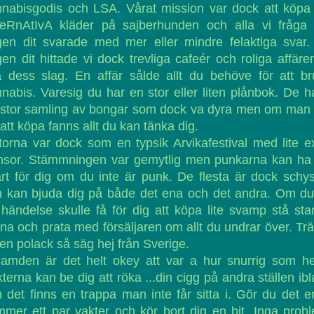
nabisgodis och LSA. Vårat mission var dock att köpa 
TeRnAtIvA kläder på sajberhunden och alla vi fråga
gen dit svarade med mer eller mindre felaktiga svar.
en dit hittade vi dock trevliga cafeér och roliga affäre
a dess slag. En affär sålde allt du behöve för att b
nabis. Varesig du har en stor eller liten plånbok. De 
 stor samling av bongar som dock va dyra men om man 
 att köpa fanns allt du kan tänka dig.
orna var dock som en typsik Arvikafestival med lite e
nsor. Stämmningen var gemytlig men punkarna kan ha 
rt för dig om du inte är punk. De flesta är dock schy
h kan bjuda dig på både det ena och det andra. Om du
händelse skulle få för dig att köpa lite svamp stå st
na och prata med försäljaren om allt du undrar över. Trä
en polack så säg hej från Sverige.
amden är det helt okey att var a hur snurrig som he
terna kan be dig att röka ...din cigg på andra ställen ib
 det finns en trappa man inte får sitta i. Gör du det 
mer ett par vakter och kör bort dig en bit. Inga prob