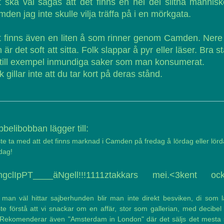
 ska väl sägas att det finns en hel del slitna människ
den jag inte skulle vilja träffa på i en mörkgata.
 finns även en liten å som rinner genom Camden. Nere
 är det soft att sitta. Folk slappar å pyr eller läser. Bra st
 till exempel inmundiga saker som man konsumerat.
k gillar inte att du tar kort på deras stånd.
belibobban lägger till:
e ta med att det finns marknad i Camden på fredag å lördag eller lör
dag!
ingclIpPT____äNgell!!!1111ztakkars mei.<3kent ock
 man väl hittar sajberhunden blir man inte direkt besviken, di som l
e förstå att vi snackar om en affär, stor som gallerian, med decibel
 Rekomenderar även "Amsterdam in London" där det säljs det mesta