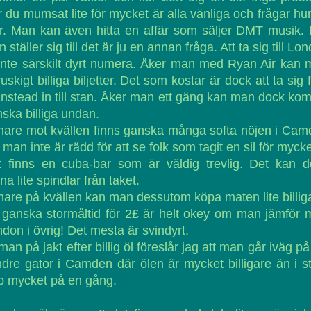
 du mumsat lite för mycket är alla vänliga och frågar hu
. Man kan även hitta en affär som säljer DMT musik.
 ställer sig till det är ju en annan fråga. Att ta sig till Lo
inte särskilt dyrt numera. Åker man med Ryan Air kan
ruskigt billiga biljetter. Det som kostar är dock att ta sig 
nstead in till stan. Åker man ett gäng kan man dock k
ska billiga undan.
are mot kvällen finns ganska många softa nöjen i Ca
man inte är rädd för att se folk som tagit en sil för mycke
t finns en cuba-bar som är väldig trevlig. Det kan d
na lite spindlar från taket.
are på kvällen kan man dessutom köpa maten lite billig
ganska stormåltid för 2£ är helt okey om man jämför
don i övrig! Det mesta är svindyrt.
man på jakt efter billig öl föreslår jag att man går iväg på 
dre gator i Camden där ölen är mycket billigare än i s
p mycket på en gång.