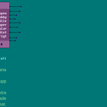
ppen
obby
älle
yper
ylar
ätet
rigt
#
rafi
bana
 upp
xtra
fade
ar,