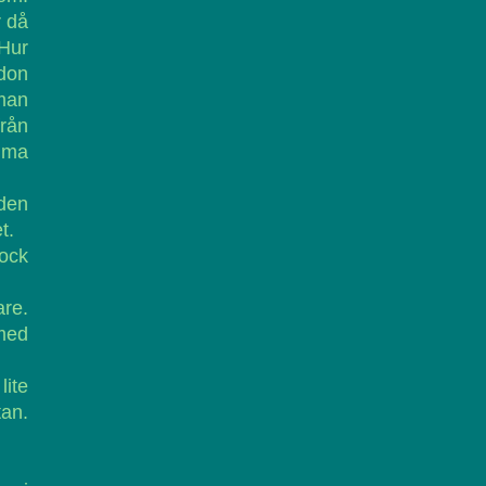
r då
 Hur
ndon
 man
från
omma
mden
t.
ock
are.
 med
lite
tan.