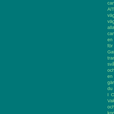
can
Al
vä
väg
all
can
en
för
Gat
tra
svå
oc
en 
gär
du 
I C
Vak
och
kom