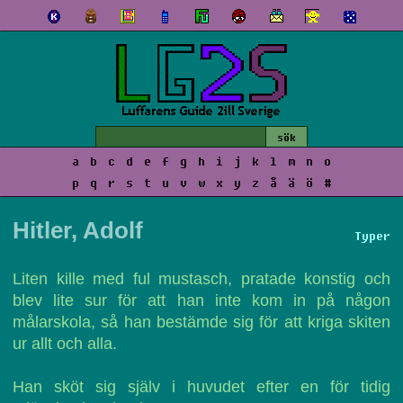
a
b
c
d
e
f
g
h
i
j
k
l
m
n
o
p
q
r
s
t
u
v
w
x
y
z
å
ä
ö
#
Hitler, Adolf
Typer
Liten kille med ful mustasch, pratade konstig och
blev lite sur för att han inte kom in på någon
målarskola, så han bestämde sig för att kriga skiten
ur allt och alla.
Han sköt sig själv i huvudet efter en för tidig