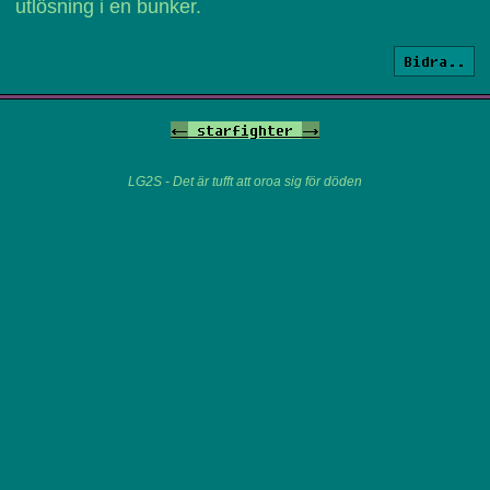
utlösning i en bunker.
Bidra..
<-
starfighter
->
LG2S - Det är tufft att oroa sig för döden