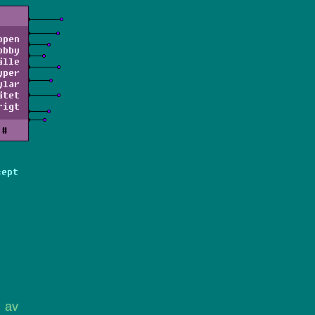
ppen
obby
älle
yper
ylar
ätet
rigt
#
cept
r av