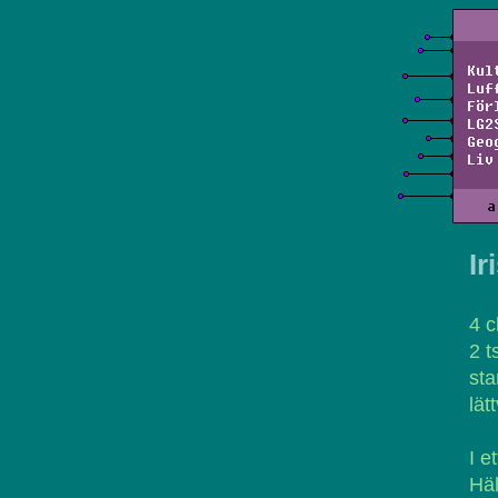
Kul
Luf
För
LG2
Geo
Liv
a
Ir
4 c
2 t
sta
lät
I e
Häl