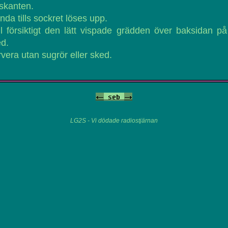
skanten.
nda tills sockret löses upp.
l försiktigt den lätt vispade grädden över baksidan p
d.
vera utan sugrör eller sked.
<-
seb
->
LG2S - Vi dödade radiostjärnan