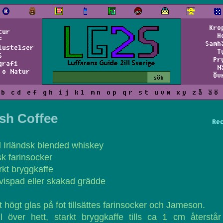
Kro
tur
H
f
Samh
lustelser
T
S
Pr
grafi
N
 o Natur
Öv
b
c
d
e
f
g
h
i
j
k
l
m
n
o
p
q
r
s
t
u
v
w
x
y
z
å
ä
ö
ish Coffee
Re
l Irländsk blended whiskey
sk farinsocker
rkt bryggkaffe
tvispad eller skakad grädde
tt högt glas på fot tillsättes farinsocker och Jameson.
l över hett, starkt bryggkaffe tills ca 1 cm återstå