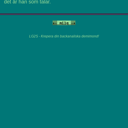
det är han som talar.
<-
milq
->
LG2S - Krepera din backanaliska demimond!