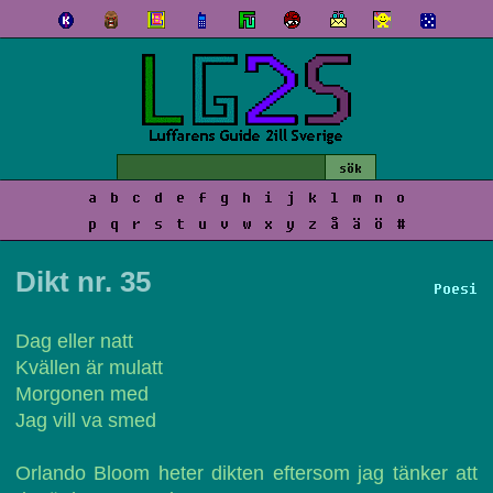
a
b
c
d
e
f
g
h
i
j
k
l
m
n
o
p
q
r
s
t
u
v
w
x
y
z
å
ä
ö
#
Dikt nr. 35
Poesi
Dag eller natt
Kvällen är mulatt
Morgonen med
Jag vill va smed
Orlando Bloom heter dikten eftersom jag tänker att