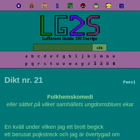
a
b
c
d
e
f
g
h
i
j
k
l
m
n
o
p
q
r
s
t
u
v
w
x
y
z
å
ä
ö
#
Dikt nr. 21
Poesi
Folkhemskomedi
eller sättet på vilket samhällets ungdomsblues ekar
En kväll under vilken jag ett brott begick
ett berusat pojkstreck och jag är övertygad om