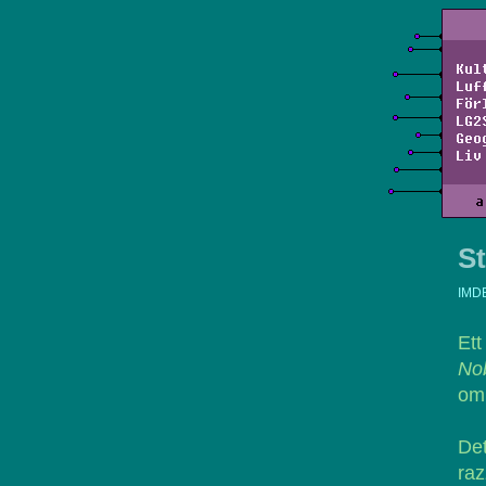
Kul
Luf
För
LG2
Geo
Liv
a
St
IMD
Et
No
om 
De
raz