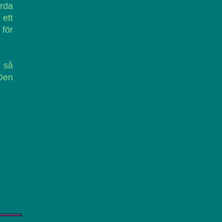
ärda
ett
 för
r så
Den