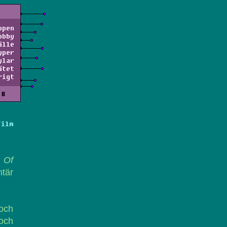
ppen
obby
älle
yper
ylar
ätet
rigt
#
Film
 Of
ntär
och
 och