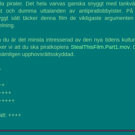
ila pirater. Det hela varvas ganska snyggt med tankv
tat och dumma uttalanden av antipiratlobbyister. På 
ggt sätt täcker denna film de viktigaste argumenten
delning.
du är det minsta intresserad av den nya tidens kultu
ker vi att du ska piratkopiera
StealThisFilm.Part1.mov
. 
nämligen upphovsrättsskyddad.
+
++
++++
+++++
alt: ++++