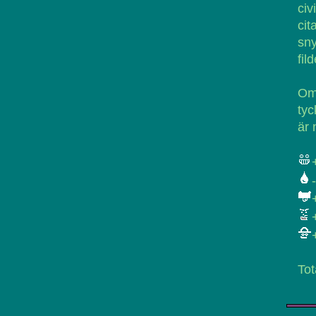
civ
ci
sny
fil
Om 
tyc
är 
-
Tot