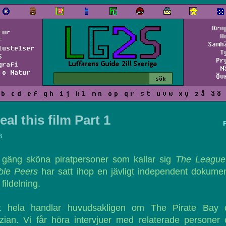
Kro
tur
H
f
Samh
lustelser
T
S
Pr
grafi
N
 o Natur
Öv
b
c
d
e
f
g
h
i
j
k
l
m
n
o
p
q
r
s
t
u
v
w
x
y
z
å
ä
ö
eal this film Part 1
B
t gäng sköna piratpersoner som kallar sig
The League
ble Peers
har satt ihop en jävligt independent dokume
fildelning.
t hela handlar huvudsakligen om The Pirate Bay 
zian. Vi får höra intervjuer med relaterade personer