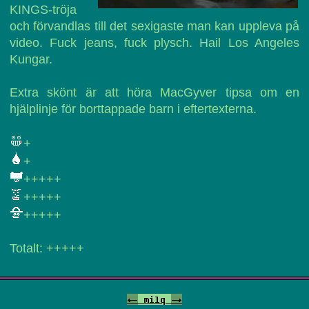
KINGS-tröja
och förvandlas till det sexigaste man kan uppleva på
video. Fuck jeans, fuck plysch. Hail Los Angeles
Kungar.
Extra skönt är att höra MacGyver tipsa om en
hjälplinje för borttappade barn i eftertexterna.
+
+
+++++
+++++
+++++
Totalt: +++++
<-
milq
->