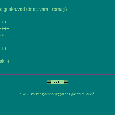
digt skruvad för att vara Troma(!)
+++++
++++
++
+
++++
alt: 4
<-
milq
->
LG2S - storstadstjockisar diggar oss, gör det du också!