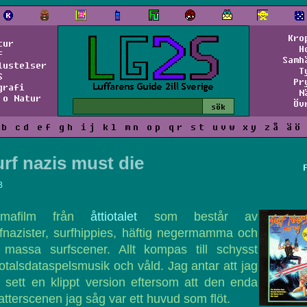
Kro
tur
H
f
Samh
lustelser
T
S
Pr
grafi
N
 o Natur
Öv
b
c
d
e
f
g
h
i
j
k
l
m
n
o
p
q
r
s
t
u
v
w
x
y
z
å
ä
ö
rf nazis must die
B
omafilm från
åttiotalet
som består av
fnazister, surfhippies, häftig negermamma och
 massa surfscener. Allt kompas till schysst
iotalsdataspelsmusik och våld. Jag antar att jag
 sett en klippt version eftersom att den enda
atterscenen jag såg var ett huvud som flöt.