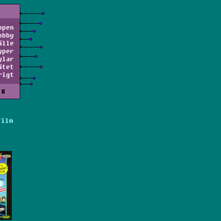
ppen
obby
älle
yper
ylar
ätet
rigt
#
Film