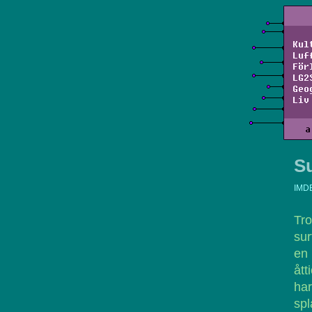
Kul
Luf
För
LG2
Geo
Liv
a
Su
IMD
Tr
sur
en
ått
har
spl