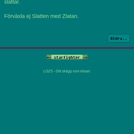
slattar.
Förväxla ej Slatten med Zlatan.
Bidra..
<-
starfighter
->
LG2S - Ditt skägg runt näsan.