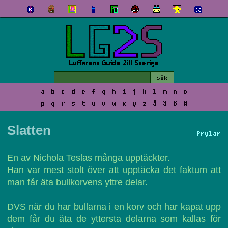
a
b
c
d
e
f
g
h
i
j
k
l
m
n
o
p
q
r
s
t
u
v
w
x
y
z
å
ä
ö
#
Slatten
Prylar
En av Nichola Teslas många upptäckter.
Han var mest stolt över att upptäcka det faktum att
man får äta bullkorvens yttre delar.
DVS när du har bullarna i en korv och har kapat upp
dem får du äta de yttersta delarna som kallas för