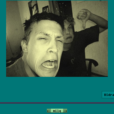
Bidr
<-
milq
->