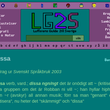
Kro
tur
H
f
Samh
lustelser
T
S
Pr
grafi
N
 o Natur
Öv
b
c
d
e
f
g
h
i
j
k
l
m
n
o
p
q
r
s
t
u
v
w
x
y
z
å
ä
ö
issa
Öv
drag ur
Svenskt Språkbruk 2003
ssa
verb, vard.;
dissa ngn/ngt
det är onödigt att ~ (kritis
a gruppen om det är Robban ni vill ~; han hyllar hip
n ~r (avskyr) all annan musik; förr sa man "genant" 
itisera", nu heter det "skämmigt" och "dissa"