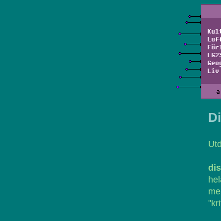
Kul
Luf
För
LG2
Geo
Liv
a
D
Ut
di
hel
me
"kr