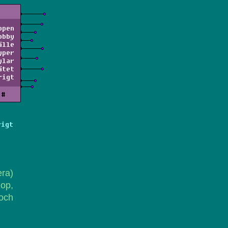
ppen
obby
älle
yper
ylar
ätet
rigt
#
rigt
era)
hop,
och