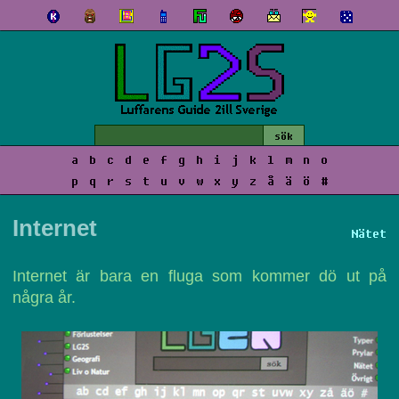
a
b
c
d
e
f
g
h
i
j
k
l
m
n
o
p
q
r
s
t
u
v
w
x
y
z
å
ä
ö
#
Internet
Nätet
Internet är bara en fluga som kommer dö ut på
några år.