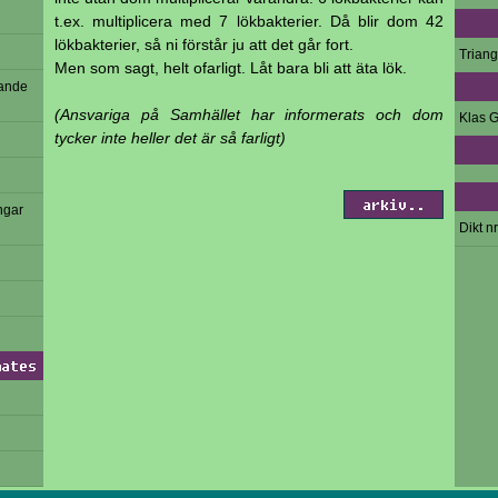
t.ex. multiplicera med 7 lökbakterier. Då blir dom 42
lökbakterier, så ni förstår ju att det går fort.
Trian
Men som sagt, helt ofarligt. Låt bara bli att äta lök.
vande
(Ansvariga på Samhället har informerats och dom
Klas G
tycker inte heller det är så farligt)
arkiv..
ngar
Dikt nr
mates