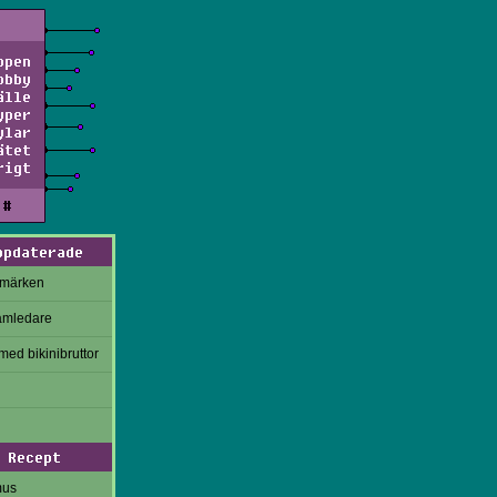
ppen
obby
älle
yper
ylar
ätet
rigt
#
ppdaterade
rmärken
amledare
med bikinibruttor
Recept
mus