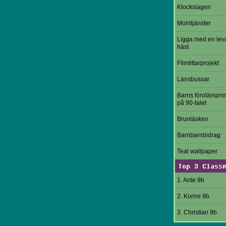
Klockslagen
Molntjänster
Ligga med en le
häst
Filmtittarprojekt
Länsbussar
Barns förolämpni
på 90-talet
Brunläsken
Barnbarnbidrag
Teal wallpaper
Top 3 Class
1. Ante 9b
2. Korrre 9b
3. Christian 9b