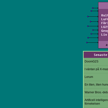
Kul
Luf
För
LG2
Geo
Liv
a
Senaste
DoomG2S
I väntan på X-ma
Lerum
En liten, liten hun
Warner Bros.-deb
Artificell intelligen
förnekelsen