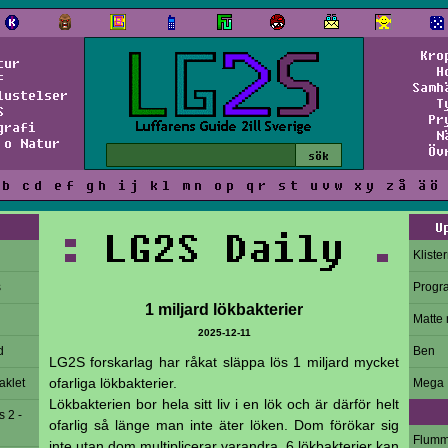
Kro
tur
H
f
Samh
lustelser
T
S
Pr
grafi
N
 o Natur
Öv
b
c
d
e
f
g
h
i
j
k
l
m
n
o
p
q
r
s
t
u
v
w
x
y
z
å
ä
ö
U
:
LG2S Daily
.
Kliste
s
Progr
1 miljard lökbakterier
Matte 
2025-12-11
d
Ben
LG2S forskarlag har råkat släppa lös 1 miljard mycket
ofarliga lökbakterier.
aklet
Mega
Lökbakterien bor hela sitt liv i en lök och är därför helt
s 2 -
ofarlig så länge man inte äter löken. Dom förökar sig
Flum
inte utan dom multiplicerar varandra. 6 lökbakterier kan