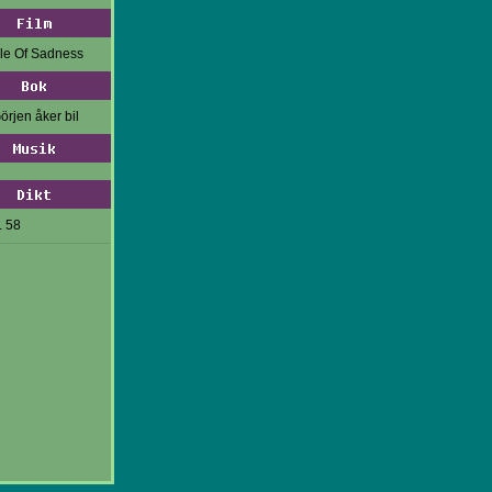
Film
gle Of Sadness
Bok
örjen åker bil
Musik
Dikt
. 58